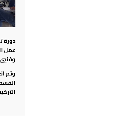
دورة ت
وفنيي 
وتم ان
القسم 
التركي