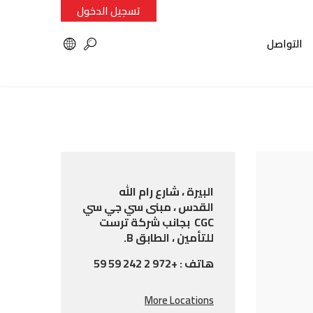
تسجيل الدخول
التواصل
البيرة ، شارع رام الله
القدس ، مبنى سي جي سي
CGC بجانب شركة ترست
للتأمين ، الطابق B.
هاتف : +972 2 242 59 59
More Locations