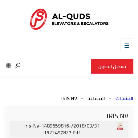
☰
تسجيل الدخول
المنتجات
المصاعد
IRIS NV
IRIS NV
2018/03/31/iris-Nv-1489659816-
1522497827.pdf